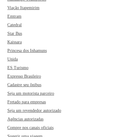
Viação Itapemirim
Emtram
Catedral
Star Bus
Kaissara
Princesa dos Inhamuns
Unida
ES Turismo
Expresso Brasileiro
Cadastre seu ônibus
Seja um motorista parceiro
Fretado para empresas
Seja um revendedor autorizado
Agências autorizadas
Compre nos canais oficiais
Sugerir uma viagem