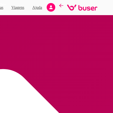
Novo
as
Viagens
Ajuda