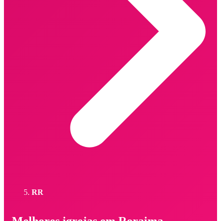
RR
Melhores igrejas em Roraima