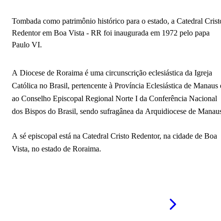
Igreja Matriz Nossa Senhora do Carmo
Tombada como patrimônio histórico para o estado, a Catedral Crist
Paróquia de Nossa Senhora Consolata
Redentor em Boa Vista - RR foi inaugurada em 1972 pelo papa
Paulo VI.
Igreja de São Sebastião
A Diocese de Roraima é uma circunscrição eclesiástica da Igreja
Católica no Brasil, pertencente à Província Eclesiástica de Manaus 
ao Conselho Episcopal Regional Norte I da Conferência Nacional
dos Bispos do Brasil, sendo sufragânea da Arquidiocese de Manau
A sé episcopal está na Catedral Cristo Redentor, na cidade de Boa
Vista, no estado de Roraima.