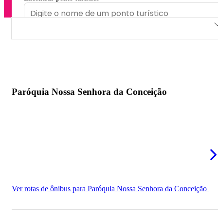
Paróquia Nossa Senhora da Conceição
Paróquia Nossa Senhora de Fátima
Paróquia São Pedro Apóstolo
Paróquia Nossa Senhora da Conceição
Igreja Matriz de São João Batista
Capela Santa Edwiges
Ver rotas de ônibus para Paróquia Nossa Senhora da Conceição