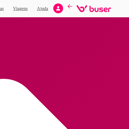
Novo
as
Viagens
Ajuda