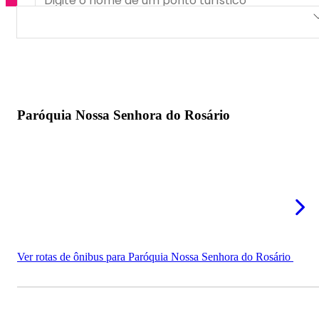
Paróquia Nossa Senhora do Rosário
Igreja Matriz de Sant'Ana
Caverna Olhos D'Água
Paróquia Nossa Senhora do Rosário
Ver rotas de ônibus para Paróquia Nossa Senhora do Rosário