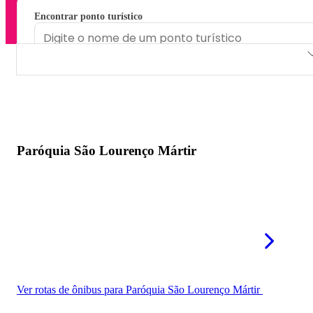
Encontrar ponto turístico
Paróquia São Lourenço Mártir
Paróquia Santo Antônio
Igreja de Nossa Senhora da Luz
Paróquia São Lourenço Mártir
Templo Nerano do Amanhecer
Ver rotas de ônibus para Paróquia São Lourenço Mártir