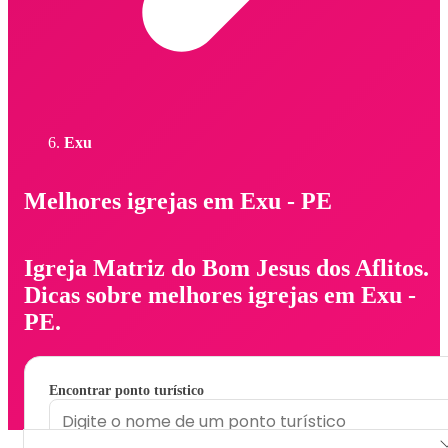
Exu
Melhores igrejas em Exu - PE
Igreja Matriz do Bom Jesus dos Aflitos.
Dicas sobre melhores igrejas em Exu -
PE.
Encontrar ponto turístico