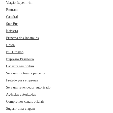
Viação Itapemirim
Emtram
Catedral
Star Bus
Kaissara
Princesa dos Inhamuns
Unida
ES Turismo
Expresso Brasileiro
Cadastre seu ônibus
Seja um motorista parceiro
Fretado para empresas
Seja um revendedor autorizado
Agências autorizadas
Compre nos canais oficiais
Sugerir uma viagem