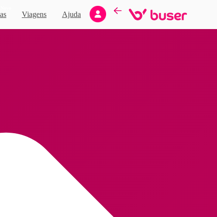
Novo
as
Viagens
Ajuda