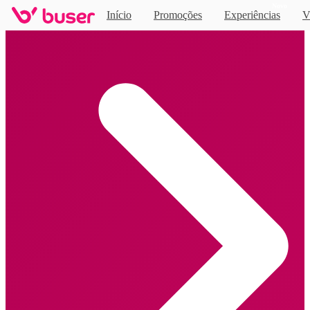
Novo
Início
Promoções
Experiências
V
Home