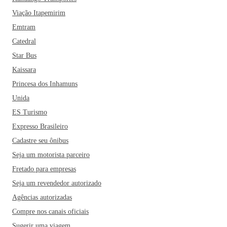
Viação Itapemirim
Emtram
Catedral
Star Bus
Kaissara
Princesa dos Inhamuns
Unida
ES Turismo
Expresso Brasileiro
Cadastre seu ônibus
Seja um motorista parceiro
Fretado para empresas
Seja um revendedor autorizado
Agências autorizadas
Compre nos canais oficiais
Sugerir uma viagem