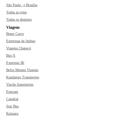
São Paulo ➝ Brasília
Todas as rotas
Todas os destinos
Viagem
Buser Carro
Empresas de ônibus
Viagens Chapecó
Bus X
Expresso JK
Belos Montes Viagens
Kandango Transportes
Viação Itapemirim
Emtram
Catedral
Star Bus
Kaissara