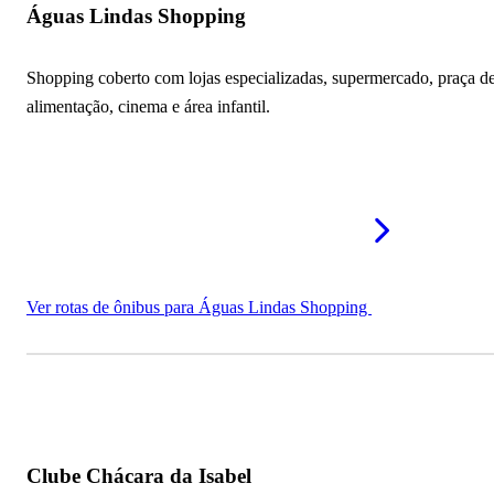
Águas Lindas Shopping
Clube do Pimenta
Shopping coberto com lojas especializadas, supermercado, praça d
Paróquia São Maximiliano
alimentação, cinema e área infantil.
Feira do Entorno
Paróquia São Pedro Apóstolo
Rodoviária de Águas Lindas de Goiás
Igreja Nossa Senhora Aparecida
Ver rotas de ônibus para Águas Lindas Shopping
Cachoeira Rainha
Mais pontos turísticos em Águas Lindas de Goiás - GO
Clube Chácara da Isabel