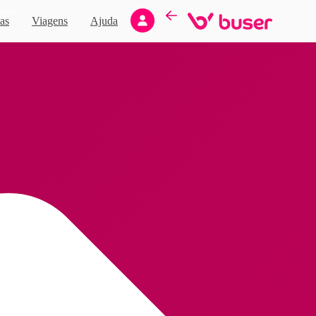
Novo
as
Viagens
Ajuda