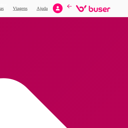
Novo
as
Viagens
Ajuda