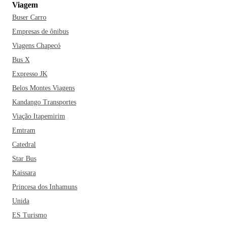
Viagem
Buser Carro
Empresas de ônibus
Viagens Chapecó
Bus X
Expresso JK
Belos Montes Viagens
Kandango Transportes
Viação Itapemirim
Emtram
Catedral
Star Bus
Kaissara
Princesa dos Inhamuns
Unida
ES Turismo