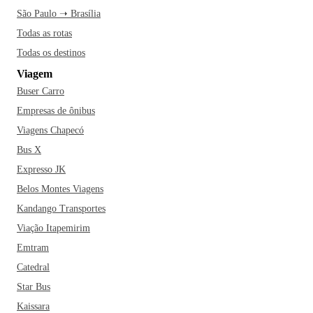
São Paulo ➝ Brasília
Todas as rotas
Todas os destinos
Viagem
Buser Carro
Empresas de ônibus
Viagens Chapecó
Bus X
Expresso JK
Belos Montes Viagens
Kandango Transportes
Viação Itapemirim
Emtram
Catedral
Star Bus
Kaissara