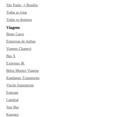
São Paulo ➝ Brasília
Todas as rotas
Todas os destinos
Viagem
Buser Carro
Empresas de ônibus
Viagens Chapecó
Bus X
Expresso JK
Belos Montes Viagens
Kandango Transportes
Viação Itapemirim
Emtram
Catedral
Star Bus
Kaissara