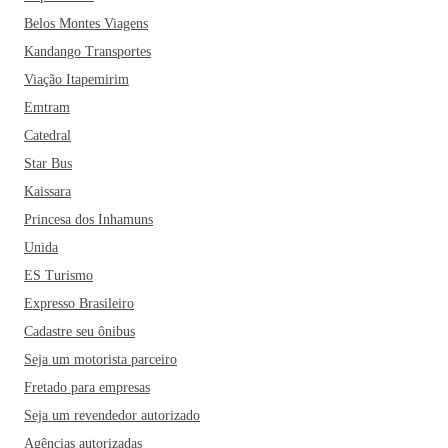
Belos Montes Viagens
Kandango Transportes
Viação Itapemirim
Emtram
Catedral
Star Bus
Kaissara
Princesa dos Inhamuns
Unida
ES Turismo
Expresso Brasileiro
Cadastre seu ônibus
Seja um motorista parceiro
Fretado para empresas
Seja um revendedor autorizado
Agências autorizadas