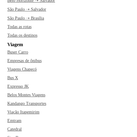
Belo Horizonte ➝ Salvador
São Paulo ➝ Salvador
São Paulo ➝ Brasília
Todas as rotas
Todas os destinos
Viagem
Buser Carro
Empresas de ônibus
Viagens Chapecó
Bus X
Expresso JK
Belos Montes Viagens
Kandango Transportes
Viação Itapemirim
Emtram
Catedral