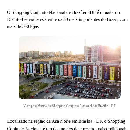
Pátio Brasil Shopping
O Shopping Conjunto Nacional de Brasília - DF é o maior do
Pontão do Lago Sul
Distrito Federal e está entre os 30 mais importantes do Brasil, com
mais de 300 lojas.
JK Shopping
Aeroporto Internacional de Brasília
Estádio Mané Garrincha
Brasília Shopping
Shopping Pier 21
Mais pontos turísticos em Brasília - DF
Vista panorâmica do Shopping Conjunto Nacional em Brasília - DF.
Localizado na região da Asa Norte em Brasília - DF, o Shopping
Conjunto Nacional é um dos pontos de encontro mais tradicionais