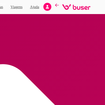
Novo
as
Viagens
Ajuda