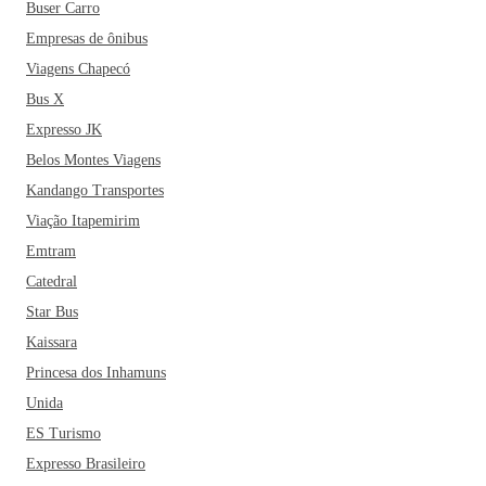
Buser Carro
Empresas de ônibus
Viagens Chapecó
Bus X
Expresso JK
Belos Montes Viagens
Kandango Transportes
Viação Itapemirim
Emtram
Catedral
Star Bus
Kaissara
Princesa dos Inhamuns
Unida
ES Turismo
Expresso Brasileiro