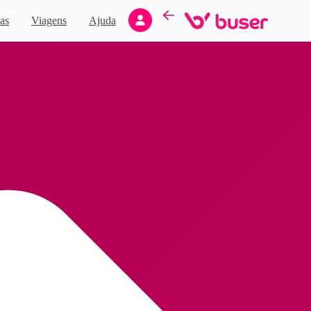
Novo
as
Viagens
Ajuda