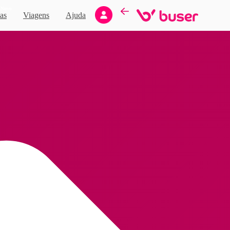
Novo
as
Viagens
Ajuda