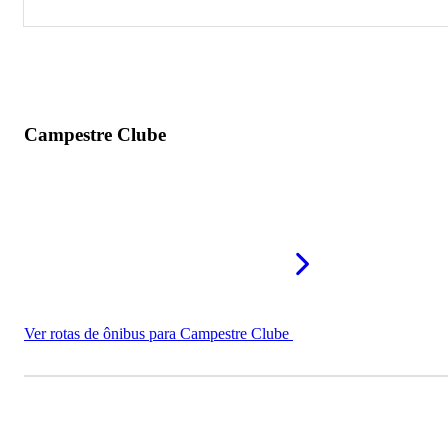
Campestre Clube
SESI Patos
Clube AABB Patos
Campestre Clube
Ver rotas de ônibus para Campestre Clube