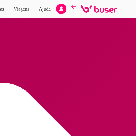
Novo
as
Viagens
Ajuda