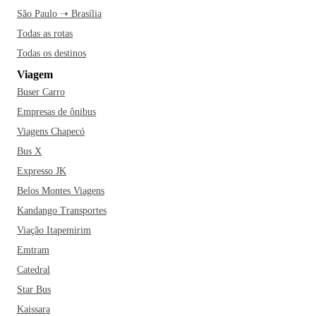
São Paulo ➝ Brasília
Todas as rotas
Todas os destinos
Viagem
Buser Carro
Empresas de ônibus
Viagens Chapecó
Bus X
Expresso JK
Belos Montes Viagens
Kandango Transportes
Viação Itapemirim
Emtram
Catedral
Star Bus
Kaissara