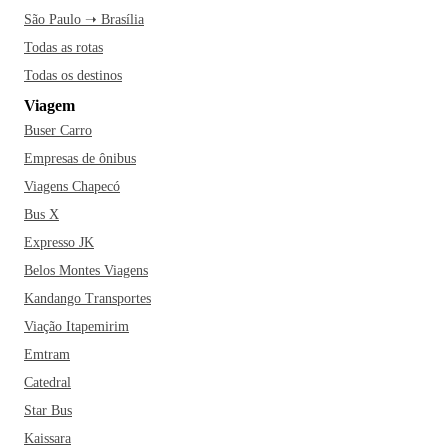
São Paulo ➝ Brasília
Todas as rotas
Todas os destinos
Viagem
Buser Carro
Empresas de ônibus
Viagens Chapecó
Bus X
Expresso JK
Belos Montes Viagens
Kandango Transportes
Viação Itapemirim
Emtram
Catedral
Star Bus
Kaissara