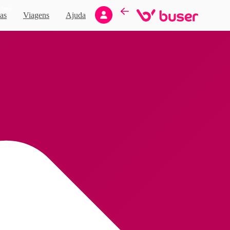
Novo
as
Viagens
Ajuda