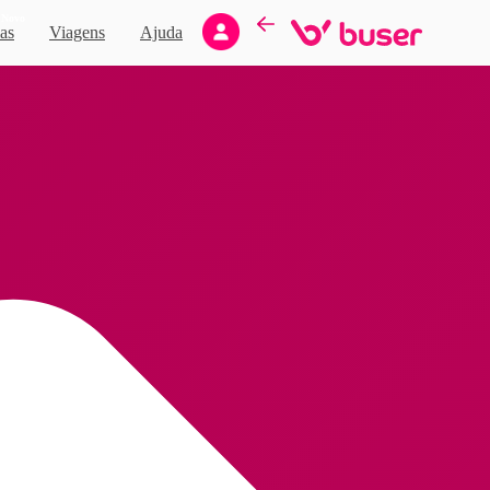
Novo
as
Viagens
Ajuda