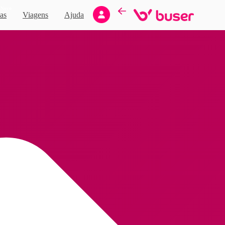
Novo
as
Viagens
Ajuda