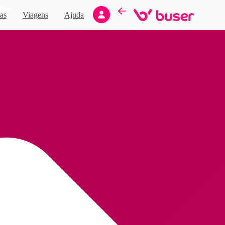
Novo
as
Viagens
Ajuda