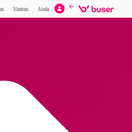
Novo
as
Viagens
Ajuda