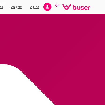
Novo
as
Viagens
Ajuda