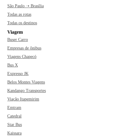
São Paulo ➝ Brasília
Todas as rotas
Todas os destinos
Viagem
Buser Carro
Empresas de ônibus
Viagens Chapecó
Bus X
Expresso JK
Belos Montes Viagens
Kandango Transportes
Viação Itapemirim
Emtram
Catedral
Star Bus
Kaissara