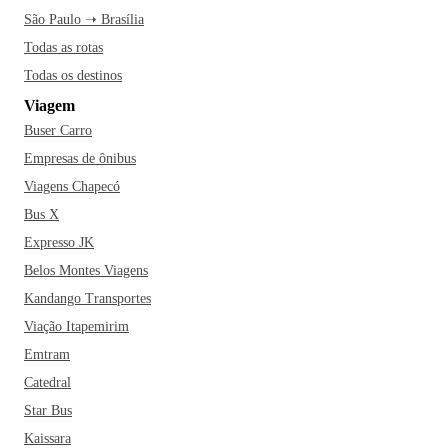
São Paulo ➝ Brasília
Todas as rotas
Todas os destinos
Viagem
Buser Carro
Empresas de ônibus
Viagens Chapecó
Bus X
Expresso JK
Belos Montes Viagens
Kandango Transportes
Viação Itapemirim
Emtram
Catedral
Star Bus
Kaissara