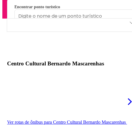
Encontrar ponto turístico
Centro Cultural Bernardo Mascarenhas
Fórum da Cultura da UFJF
Centro Cultural Dnar Rocha
Centro Cultural Bernardo Mascarenhas
Centro Cultural Pró-Música
Diversão e Arte Espaço Cultural
Fundação Cultural Alfredo Ferreira Lage
Ver rotas de ônibus para Centro Cultural Bernardo Mascarenhas