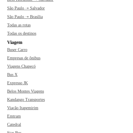
São Paulo ➝ Salvador
São Paulo ➝ Brasília
Todas as rotas
Todas os destinos
Viagem
Buser Carro
Empresas de ônibus
Viagens Chapecó
Bus X
Expresso JK
Belos Montes Viagens
Kandango Transportes
Viação Itapemirim
Emtram
Catedral
Star Bus