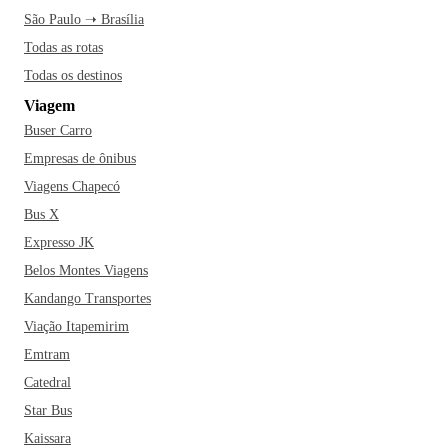
São Paulo ➝ Brasília
Todas as rotas
Todas os destinos
Viagem
Buser Carro
Empresas de ônibus
Viagens Chapecó
Bus X
Expresso JK
Belos Montes Viagens
Kandango Transportes
Viação Itapemirim
Emtram
Catedral
Star Bus
Kaissara