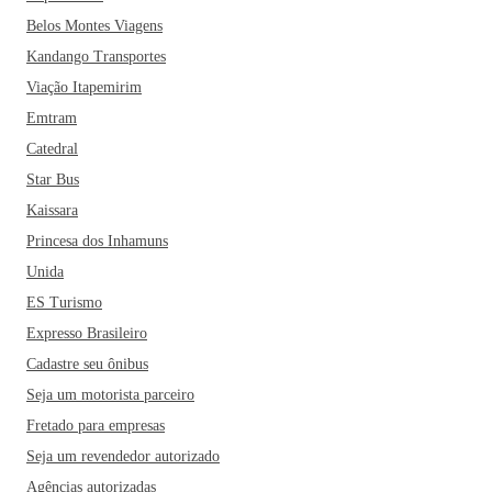
Belos Montes Viagens
Kandango Transportes
Viação Itapemirim
Emtram
Catedral
Star Bus
Kaissara
Princesa dos Inhamuns
Unida
ES Turismo
Expresso Brasileiro
Cadastre seu ônibus
Seja um motorista parceiro
Fretado para empresas
Seja um revendedor autorizado
Agências autorizadas