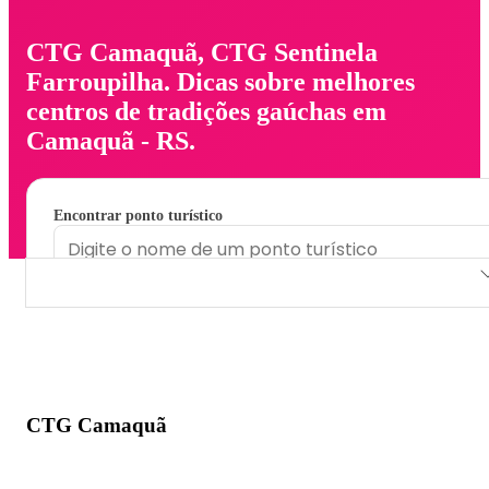
CTG Camaquã, CTG Sentinela
Farroupilha. Dicas sobre melhores
centros de tradições gaúchas em
Camaquã - RS.
Encontrar ponto turístico
CTG Camaquã
CTG Sentinela Farroupilha
CTG Camaquã