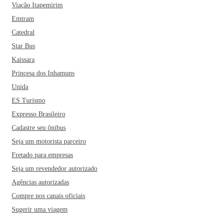
Viação Itapemirim
Emtram
Catedral
Star Bus
Kaissara
Princesa dos Inhamuns
Unida
ES Turismo
Expresso Brasileiro
Cadastre seu ônibus
Seja um motorista parceiro
Fretado para empresas
Seja um revendedor autorizado
Agências autorizadas
Compre nos canais oficiais
Sugerir uma viagem