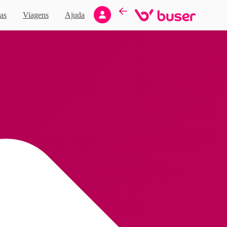
Novo
as
Viagens
Ajuda