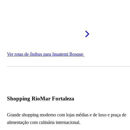
North Shopping Fortaleza
Shopping Parangaba
RioMar Kennedy
North Shopping Jóquei
Shopping Benfica
Ver rotas de ônibus para Iguatemi Bosque
Mercado dos Peixes de Fortaleza
Arena Castelão
Mais pontos turísticos em Fortaleza - CE
Shopping RioMar Fortaleza
Grande shopping moderno com lojas médias e de luxo e praça de
alimentação com culinária internacional.