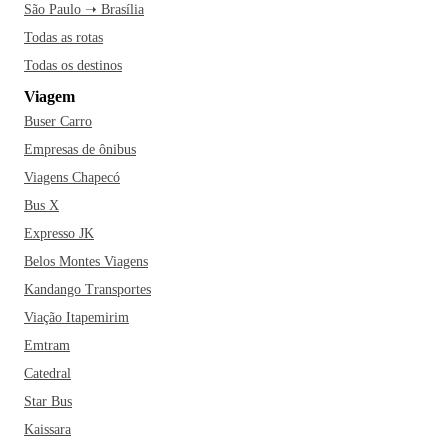
São Paulo ➝ Brasília
Todas as rotas
Todas os destinos
Viagem
Buser Carro
Empresas de ônibus
Viagens Chapecó
Bus X
Expresso JK
Belos Montes Viagens
Kandango Transportes
Viação Itapemirim
Emtram
Catedral
Star Bus
Kaissara