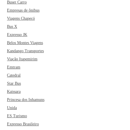
Buser Carro
Empresas de ônibus
Viagens Chapecó
Bus X
Expresso JK
Belos Montes Viagens
Kandango Transportes
Viação Itapemirim
Emtram
Catedral
Star Bus
Kaissara
Princesa dos Inhamuns
Unida
ES Turismo
Expresso Brasileiro