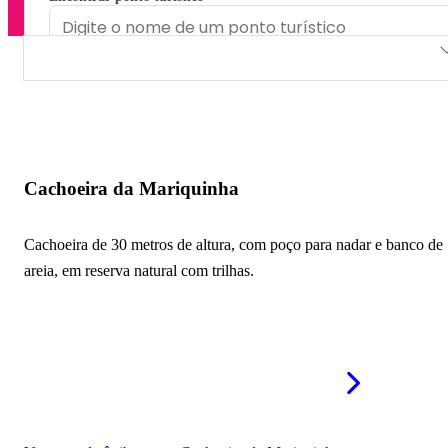
Cachoeira da Mariquinha
Capão da Onça
Cachoeira do Perau
Cachoeira da Mariquinha
Cachoeira do Rio São Jorge
Cachoeira de 30 metros de altura, com poço para nadar e banco de
Cachoeira da Primeira Ponte
areia, em reserva natural com trilhas.
Cachoeiras Boa Sorte