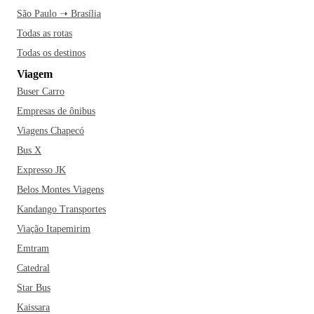
São Paulo ➝ Brasília
Todas as rotas
Todas os destinos
Viagem
Buser Carro
Empresas de ônibus
Viagens Chapecó
Bus X
Expresso JK
Belos Montes Viagens
Kandango Transportes
Viação Itapemirim
Emtram
Catedral
Star Bus
Kaissara