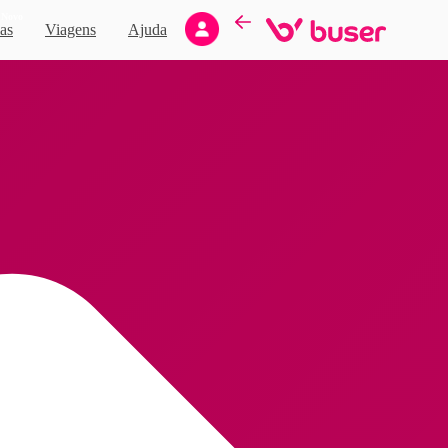
Novo
as
Viagens
Ajuda