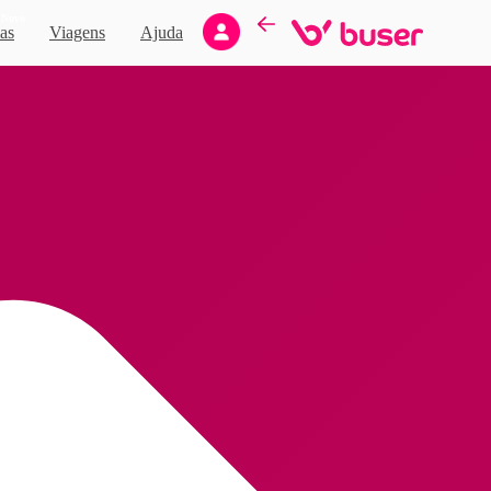
Novo
as
Viagens
Ajuda