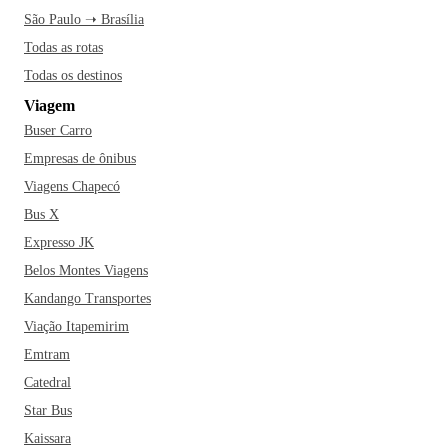
São Paulo ➝ Brasília
Todas as rotas
Todas os destinos
Viagem
Buser Carro
Empresas de ônibus
Viagens Chapecó
Bus X
Expresso JK
Belos Montes Viagens
Kandango Transportes
Viação Itapemirim
Emtram
Catedral
Star Bus
Kaissara