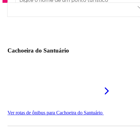
Cachoeira do Santuário
Cachoeira de São Romão
Cachoeira da Prata
Cachoeira do Santuário
Cachoeira do Dodô
Cachoeira da Extrema
Cachoeiras de Itapecuru
Cachoeira do Capelão
Ver rotas de ônibus para Cachoeira do Santuário