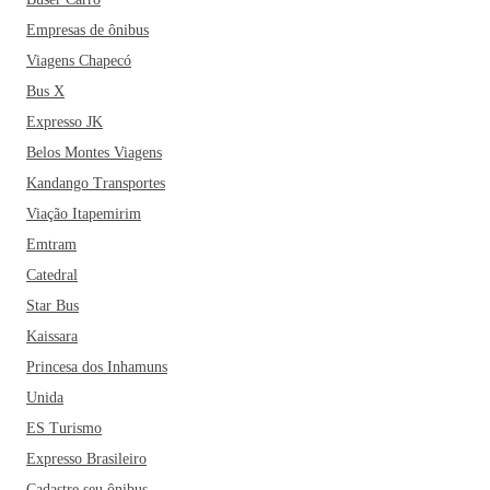
Empresas de ônibus
Viagens Chapecó
Bus X
Expresso JK
Belos Montes Viagens
Kandango Transportes
Viação Itapemirim
Emtram
Catedral
Star Bus
Kaissara
Princesa dos Inhamuns
Unida
ES Turismo
Expresso Brasileiro
Cadastre seu ônibus